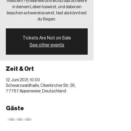
meistern? Erlebe wie und wo du das Schwere
in deinem Leben loswirst, und dabei ein
bisschen schwerelos wirst, fast als könntest
du fliegen.
Tickets Are Not on Sale
See other events
Zeit & Ort
12. Juni 2021, 10:00
Schwarzwaldhalle, Oberkircher Str. 26,
77767 Appenweier, Deutschland
Gäste
+160 weitere Gäste