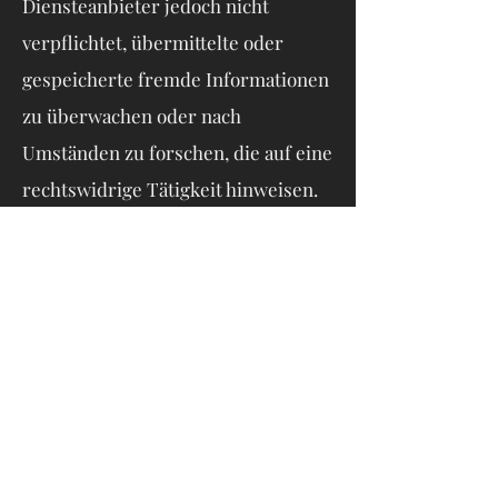
Diensteanbieter jedoch nicht
verpflichtet, übermittelte oder
gespeicherte fremde Informationen
zu überwachen oder nach
Umständen zu forschen, die auf eine
rechtswidrige Tätigkeit hinweisen.
Verpflichtungen zur Entfernung
oder Sperrung der Nutzung von
Informationen nach den
allgemeinen Gesetzen bleiben
hiervon unberührt. Eine
diesbezügliche Haftung ist jedoch
erst ab dem Zeitpunkt der Kenntnis
einer konkreten Rechtsverletzung