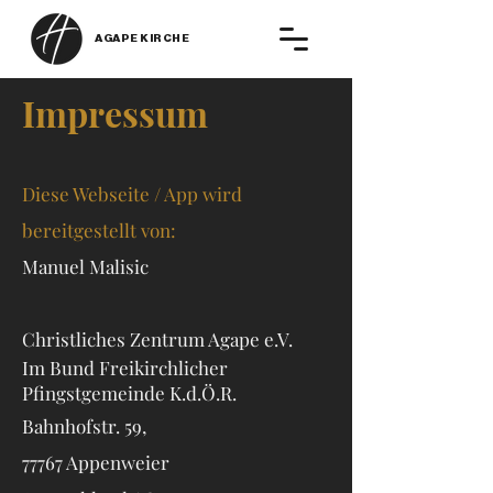
AGAPE KIRCHE
Impressum
Diese Webseite / App wird
bereitgestellt von:
Manuel Malisic
Christliches Zentrum Agape e.V.
Im Bund Freikirchlicher
Pf
ingstgemeinde K.d.Ö.R.
Bahnhofstr. 59,
77767 Appenweier